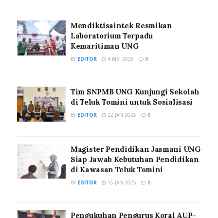
Mendiktisaintek Resmikan
Laboratorium Terpadu
Kemaritiman UNG
BY
EDITOR
4 MEI 2025
0
Tim SNPMB UNG Kunjungi Sekolah
di Teluk Tomini untuk Sosialisasi
BY
EDITOR
22 JAN 2025
0
Magister Pendidikan Jasmani UNG
Siap Jawab Kebutuhan Pendidikan
di Kawasan Teluk Tomini
BY
EDITOR
15 JAN 2025
0
Pengukuhan Pengurus Koral AUP-