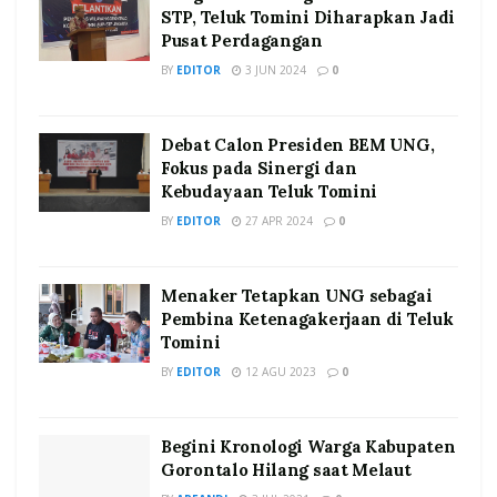
STP, Teluk Tomini Diharapkan Jadi
Pusat Perdagangan
BY
EDITOR
3 JUN 2024
0
Debat Calon Presiden BEM UNG,
Fokus pada Sinergi dan
Kebudayaan Teluk Tomini
BY
EDITOR
27 APR 2024
0
Menaker Tetapkan UNG sebagai
Pembina Ketenagakerjaan di Teluk
Tomini
BY
EDITOR
12 AGU 2023
0
Begini Kronologi Warga Kabupaten
Gorontalo Hilang saat Melaut