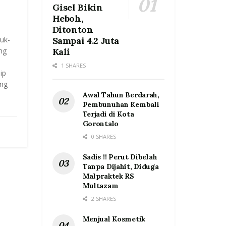
Gisel Bikin
Heboh,
Ditonton
uk-
Sampai 4.2 Juta
ng
Kali
1 SHARES
ip
ang
Awal Tahun Berdarah,
Pembunuhan Kembali
Terjadi di Kota
Gorontalo
0 SHARES
Sadis !! Perut Dibelah
Tanpa Dijahit, Diduga
Malpraktek RS
Multazam
2 SHARES
Menjual Kosmetik