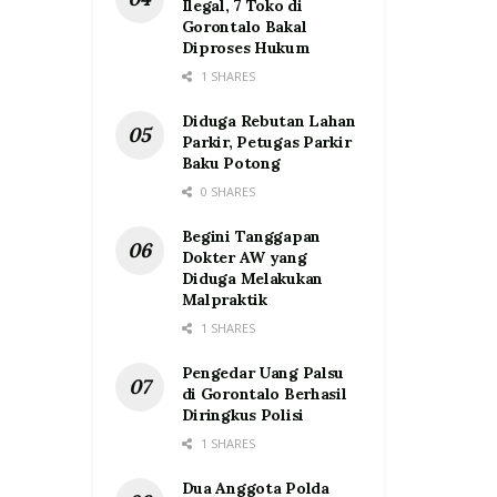
Ilegal, 7 Toko di
Gorontalo Bakal
Diproses Hukum
1 SHARES
Diduga Rebutan Lahan
Parkir, Petugas Parkir
Baku Potong
0 SHARES
Begini Tanggapan
Dokter AW yang
Diduga Melakukan
Malpraktik
1 SHARES
Pengedar Uang Palsu
di Gorontalo Berhasil
Diringkus Polisi
1 SHARES
Dua Anggota Polda