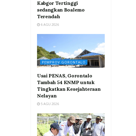
Kabgor Tertinggi
sedangkan Boalemo
Terendah
6 AGU 2026
PEMPROV GORONTALO
Usai PENAS, Gorontalo
Tambah 54 KNMP untuk
Tingkatkan Kesejahteraan
Nelayan
5 AGU 2026