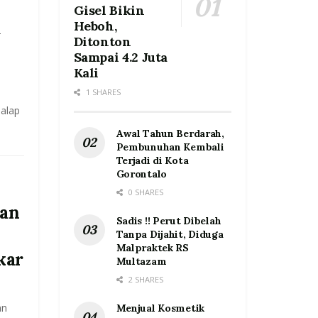
Gisel Bikin
Heboh,
-
Ditonton
Sampai 4.2 Juta
Kali
1 SHARES
lalap
Awal Tahun Berdarah,
Pembunuhan Kembali
Terjadi di Kota
Gorontalo
0 SHARES
ran
Sadis !! Perut Dibelah
Tanpa Dijahit, Diduga
Malpraktek RS
kar
Multazam
2 SHARES
an
Menjual Kosmetik