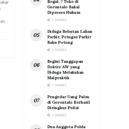
Ilegal, 7 Toko di
bakar
Gorontalo Bakal
n
Diproses Hukum
1 SHARES
lan
Diduga Rebutan Lahan
Parkir, Petugas Parkir
Baku Potong
0 SHARES
Begini Tanggapan
Dokter AW yang
Diduga Melakukan
Malpraktik
1 SHARES
Pengedar Uang Palsu
di Gorontalo Berhasil
Diringkus Polisi
1 SHARES
Dua Anggota Polda