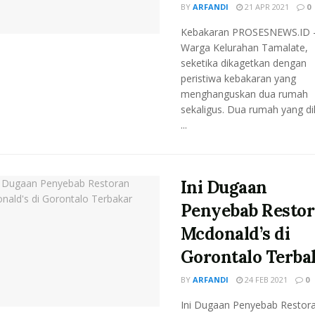
BY
ARFANDI
21 APR 2021
0
Kebakaran PROSESNEWS.ID 
Warga Kelurahan Tamalate,
seketika dikagetkan dengan
peristiwa kebakaran yang
menghanguskan dua rumah
sekaligus. Dua rumah yang di
...
Ini Dugaan
Penyebab Resto
Mcdonald’s di
Gorontalo Terba
BY
ARFANDI
24 FEB 2021
0
Ini Dugaan Penyebab Restor