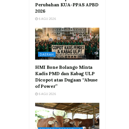
Perubahan KUA-PPAS APBD
2026
6 AGU 2026
DAERAH
HMI Bone Bolango Minta
Kadis PMD dan Kabag ULP
Dicopot atas Dugaan “Abuse
of Power”
6 AGU 2026