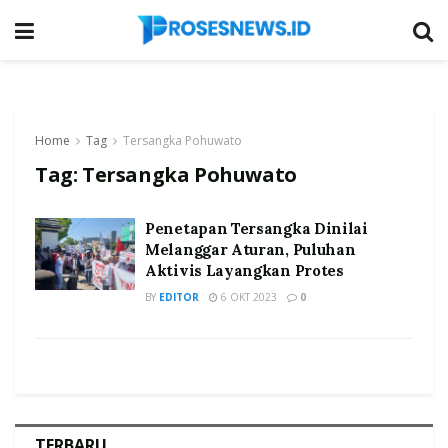
Home
Tag
Tersangka Pohuwato
Tag:
Tersangka Pohuwato
Penetapan Tersangka Dinilai
Melanggar Aturan, Puluhan
Aktivis Layangkan Protes
BY
EDITOR
6 OKT 2023
0
TERBARU