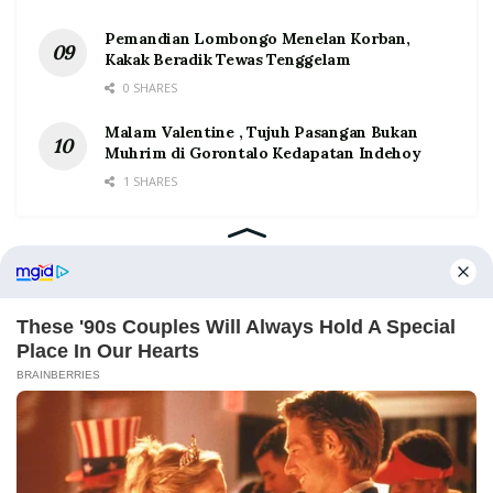
Pemandian Lombongo Menelan Korban,
Kakak Beradik Tewas Tenggelam
0 SHARES
Malam Valentine , Tujuh Pasangan Bukan
Muhrim di Gorontalo Kedapatan Indehoy
1 SHARES
Home
Tentang
Kontak
Redaksi
Pedoman Media Siber
©2026 Prosesnews.id. All Rights Reserved.