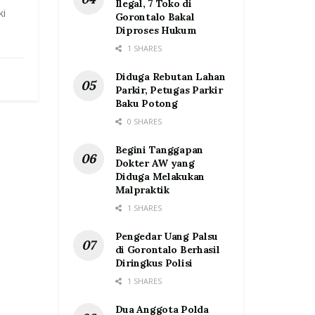
Ilegal, 7 Toko di
ki
Gorontalo Bakal
Diproses Hukum
1 SHARES
Diduga Rebutan Lahan
Parkir, Petugas Parkir
Baku Potong
0 SHARES
Begini Tanggapan
Dokter AW yang
Diduga Melakukan
Malpraktik
1 SHARES
Pengedar Uang Palsu
di Gorontalo Berhasil
Diringkus Polisi
1 SHARES
Dua Anggota Polda