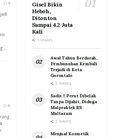
1
0
Gisel Bikin
Heboh,
jadi
Ditonton
Sampai 4.2 Juta
Kali
asi
1 SHARES
 ...
Awal Tahun Berdarah,
Pembunuhan Kembali
Terjadi di Kota
Gorontalo
0 SHARES
Sadis !! Perut Dibelah
Tanpa Dijahit, Diduga
0
Malpraktek RS
Multazam
arang
2 SHARES
i
:
Menjual Kosmetik