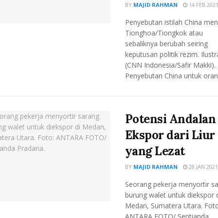
BY
MAJID RAHMAN
14 FEB 202
Penyebutan istilah China men
Tionghoa/Tiongkok atau
sebaliknya berubah seiring
keputusan politik rezim. Ilustr
(CNN Indonesia/Safir Makki).
Penyebutan China untuk orang
Potensi Andalan
Ekspor dari Liur
yang Lezat
BY
MAJID RAHMAN
28 JAN 2021
Seorang pekerja menyortir s
burung walet untuk diekspor d
Medan, Sumatera Utara. Foto
ANTARA FOTO/ Septianda