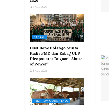
2026
6 AGU 2026
DAERAH
HMI Bone Bolango Minta
Kadis PMD dan Kabag ULP
Dicopot atas Dugaan “Abuse
of Power”
6 AGU 2026
PEMPROV GORONTALO