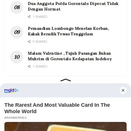
Dua Anggota Polda Gorontalo Dipecat Tidak
Dengan Hormat
1 SHARES
Pemandian Lombongo Menelan Korban,
Kakak Beradik Tewas Tenggelam
0 SHARES
Malam Valentine , Tujuh Pasangan Bukan
Muhrim di Gorontalo Kedapatan Indehoy
1 SHARES
Home
Tentang
Kontak
Redaksi
Pedoman Media Siber