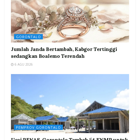
GORONTALO
Jumlah Janda Bertambah, Kabgor Tertinggi
sedangkan Boalemo Terendah
6 AGU 2026
PEMPROV GORONTALO
Usai PENAS, Gorontalo Tambah 54 KNMP untuk