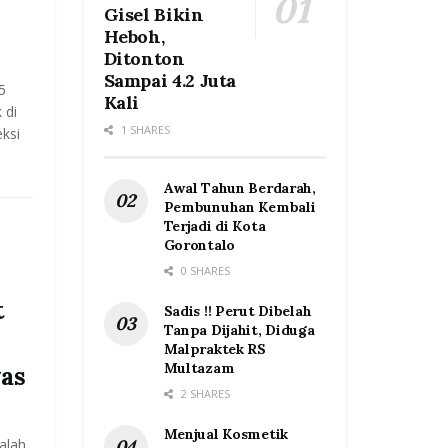
Gisel Bikin
Heboh,
Ditonton
Sampai 4.2 Juta
5
Kali
 di
1 SHARES
eksi
Awal Tahun Berdarah,
Pembunuhan Kembali
Terjadi di Kota
Gorontalo
0 SHARES
t
Sadis !! Perut Dibelah
Tanpa Dijahit, Diduga
Malpraktek RS
Multazam
as
2 SHARES
Menjual Kosmetik
alah