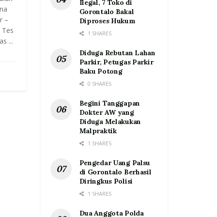
Ilegal, 7 Toko di
ana
Gorontalo Bakal
r –
Diproses Hukum
n Tes
1 SHARES
s ...
Diduga Rebutan Lahan
Parkir, Petugas Parkir
Baku Potong
0 SHARES
Begini Tanggapan
Dokter AW yang
Diduga Melakukan
Malpraktik
1 SHARES
Pengedar Uang Palsu
di Gorontalo Berhasil
Diringkus Polisi
1 SHARES
Dua Anggota Polda