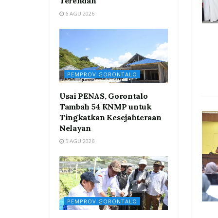
Terendah
6 AGU 2026
PEMPROV GORONTALO
Usai PENAS, Gorontalo
Tambah 54 KNMP untuk
Tingkatkan Kesejahteraan
Nelayan
5 AGU 2026
PEMPROV GORONTALO