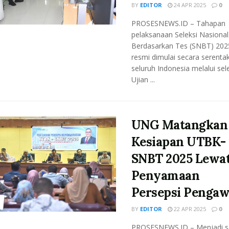
BY
EDITOR
24 APR 2025
0
PROSESNEWS.ID – Tahapan
pelaksanaan Seleksi Nasional
Berdasarkan Tes (SNBT) 202
resmi dimulai secara serentak
seluruh Indonesia melalui sel
Ujian ...
UNG Matangkan
Kesiapan UTBK-
SNBT 2025 Lewa
Penyamaan
Persepsi Pengaw
BY
EDITOR
22 APR 2025
0
PROSESNEWS.ID – Menjadi s