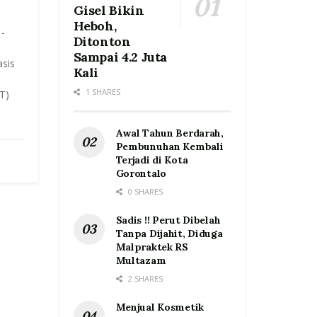
Gisel Bikin
Heboh,
-
Ditonton
Sampai 4.2 Juta
asis
Kali
1 SHARES
T)
Awal Tahun Berdarah,
Pembunuhan Kembali
Terjadi di Kota
Gorontalo
0 SHARES
Sadis !! Perut Dibelah
Tanpa Dijahit, Diduga
Malpraktek RS
Multazam
2 SHARES
Menjual Kosmetik