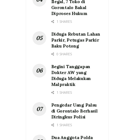
Ilegal, 7 Toko di
Gorontalo Bakal
Diproses Hukum
1 SHARES
Diduga Rebutan Lahan
Parkir, Petugas Parkir
Baku Potong
0 SHARES
Begini Tanggapan
Dokter AW yang
Diduga Melakukan
Malpraktik
1 SHARES
Pengedar Uang Palsu
di Gorontalo Berhasil
Diringkus Polisi
1 SHARES
Dua Anggota Polda