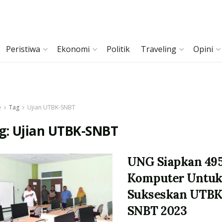
Peristiwa
Ekonomi
Politik
Traveling
Opini
e
Tag
Ujian UTBK-SNBT
g:
Ujian UTBK-SNBT
UNG Siapkan 49
Komputer Untu
Sukseskan UTBK
SNBT 2023