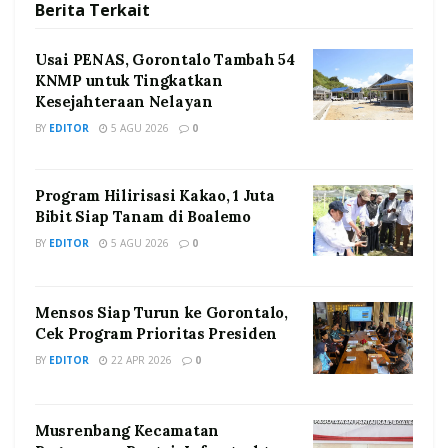
Berita
Terkait
Usai PENAS, Gorontalo Tambah 54
KNMP untuk Tingkatkan
Kesejahteraan Nelayan
BY
EDITOR
5 AGU 2026
0
Program Hilirisasi Kakao, 1 Juta
Bibit Siap Tanam di Boalemo
BY
EDITOR
5 AGU 2026
0
Mensos Siap Turun ke Gorontalo,
Cek Program Prioritas Presiden
BY
EDITOR
22 APR 2026
0
Musrenbang Kecamatan