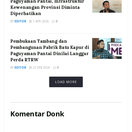
Paguyaman Pantai, Infrastruktur
Kewenangan Provinsi Diminta
Diperhatikan
BY
EDITOR
7 APR 2026
0
Pembukaan Tambang dan
Pembangunan Pabrik Batu Kapur di
Paguyaman Pantai Dinilai Langgar
Perda RTRW
BY
EDITOR
23 FEB 2026
0
LOAD MORE
Komentar Donk