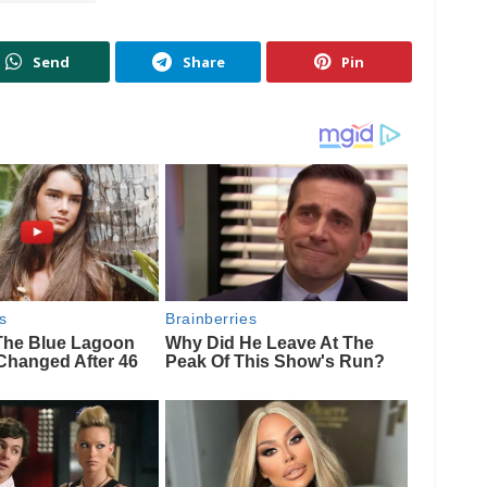
Send
Share
Pin