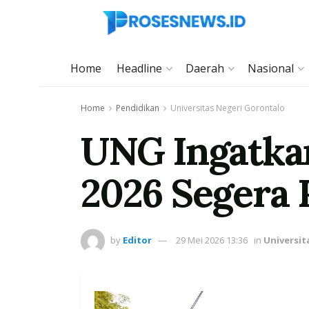
Home
Headline
Daerah
Nasional
Home
Pendidikan
Universitas Negeri Gorontalo
UNG Ingatka
2026 Segera 
by
Editor
29 Mei 2026 13:36
in
Universit