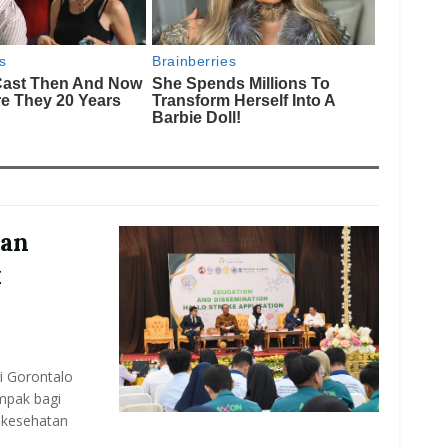
kan
k
i Gorontalo
mpak bagi
i kesehatan