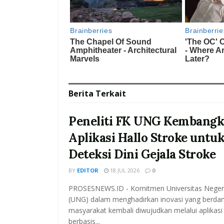
Berita
Terkait
Peneliti FK UNG Kembang
Aplikasi Hallo Stroke untu
Deteksi Dini Gejala Stroke
BY
EDITOR
18 JUL 2026
0
PROSESNEWS.ID - Komitmen Universitas Neger
(UNG) dalam menghadirkan inovasi yang berda
masyarakat kembali diwujudkan melalui aplikas
berbasis...