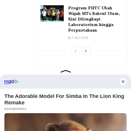
Program PHTC Ubah
Wajah MTs Bahrul Ulum,
Kini Dilengkapi
Laboratorium hingga
Perpustakaan
7 AGU 2026
Home
Tentang
Kontak
Redaksi
Pedoman Media Siber
©2026 Prosesnews.id. All Rights Reserved.