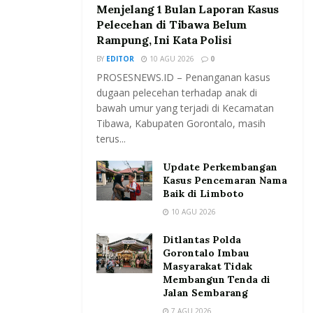
Menjelang 1 Bulan Laporan Kasus
Pelecehan di Tibawa Belum
Rampung, Ini Kata Polisi
BY
EDITOR
10 AGU 2026
0
PROSESNEWS.ID – Penanganan kasus
dugaan pelecehan terhadap anak di
bawah umur yang terjadi di Kecamatan
Tibawa, Kabupaten Gorontalo, masih
terus...
Update Perkembangan
Kasus Pencemaran Nama
Baik di Limboto
10 AGU 2026
Ditlantas Polda
Gorontalo Imbau
Masyarakat Tidak
Membangun Tenda di
Jalan Sembarang
7 AGU 2026