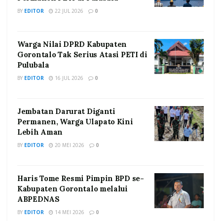
BY
EDITOR
22 JUL 2026
0
Warga Nilai DPRD Kabupaten
Gorontalo Tak Serius Atasi PETI di
Pulubala
BY
EDITOR
16 JUL 2026
0
Jembatan Darurat Diganti
Permanen, Warga Ulapato Kini
Lebih Aman
BY
EDITOR
20 MEI 2026
0
Haris Tome Resmi Pimpin BPD se-
Kabupaten Gorontalo melalui
ABPEDNAS
BY
EDITOR
14 MEI 2026
0