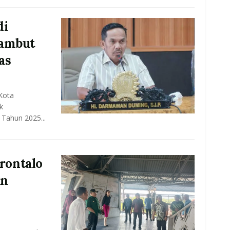
di
Sambut
as
Kota
k
Tahun 2025...
rontalo
an