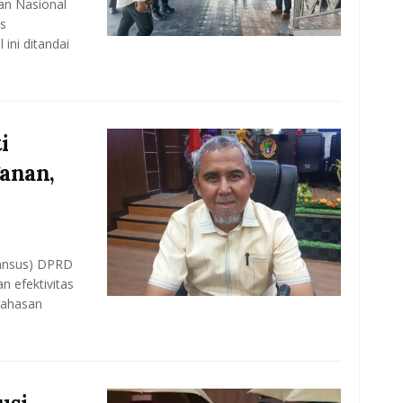
n Nasional
s
ini ditandai
i
ganan,
ansus) DPRD
n efektivitas
bahasan