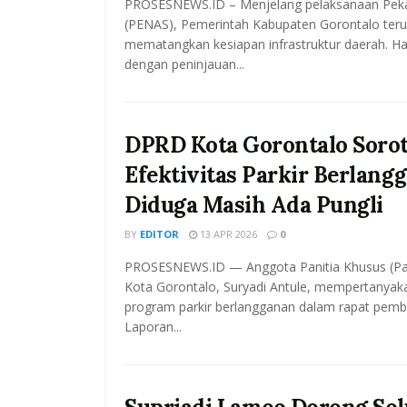
PROSESNEWS.ID – Menjelang pelaksanaan Peka
(PENAS), Pemerintah Kabupaten Gorontalo teru
mematangkan kesiapan infrastruktur daerah. Hal 
dengan peninjauan...
DPRD Kota Gorontalo Sorot
Efektivitas Parkir Berlang
Diduga Masih Ada Pungli
BY
EDITOR
13 APR 2026
0
PROSESNEWS.ID — Anggota Panitia Khusus (P
Kota Gorontalo, Suryadi Antule, mempertanyaka
program parkir berlangganan dalam rapat pem
Laporan...