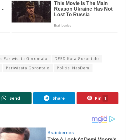
s Pariwisata Gorontalo
DPRD Kota Gorontalo
Pariwisata Gorontalo
Politisi NasDem
Send
Share
Pin
1