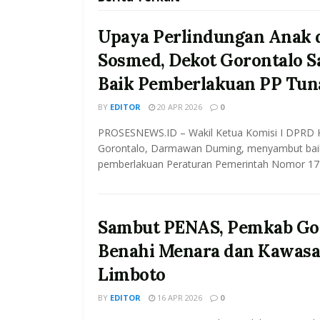
Upaya Perlindungan Anak 
Sosmed, Dekot Gorontalo 
Baik Pemberlakuan PP Tun
BY
EDITOR
20 APR 2026
0
PROSESNEWS.ID – Wakil Ketua Komisi I DPRD 
Gorontalo, Darmawan Duming, menyambut bai
pemberlakuan Peraturan Pemerintah Nomor 17 
Sambut PENAS, Pemkab Go
Benahi Menara dan Kawas
Limboto
BY
EDITOR
16 APR 2026
0