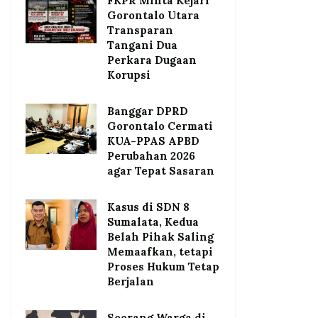
FKPR Minta Kejari
Gorontalo Utara
Transparan
Tangani Dua
Perkara Dugaan
Korupsi
Banggar DPRD
Gorontalo Cermati
KUA-PPAS APBD
Perubahan 2026
agar Tepat Sasaran
Kasus di SDN 8
Sumalata, Kedua
Belah Pihak Saling
Memaafkan, tetapi
Proses Hukum Tetap
Berjalan
Seorang Warga di