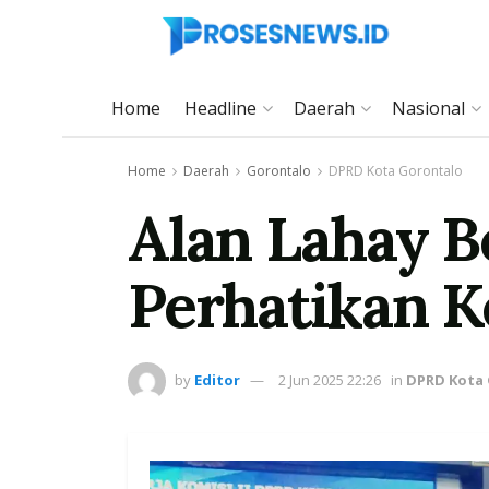
Home
Headline
Daerah
Nasional
Home
Daerah
Gorontalo
DPRD Kota Gorontalo
Alan Lahay B
Perhatikan K
by
Editor
2 Jun 2025 22:26
in
DPRD Kota