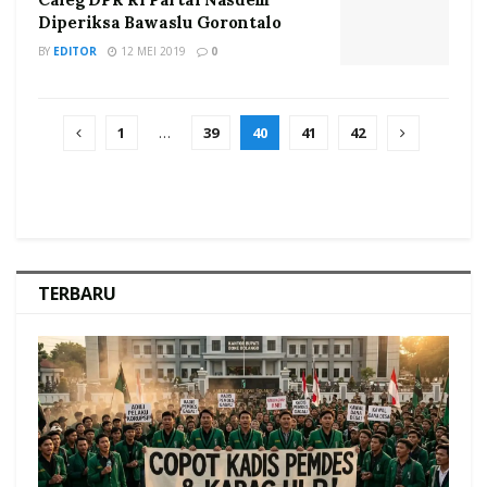
Diperiksa Bawaslu Gorontalo
BY
EDITOR
12 MEI 2019
0
1
…
39
40
41
42
TERBARU