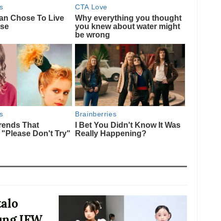
alo
ung IFW