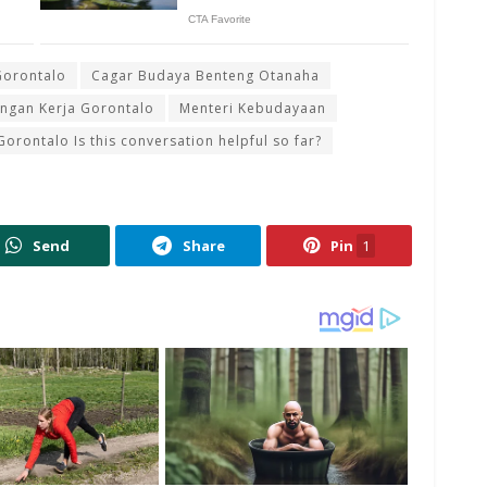
Gorontalo
Cagar Budaya Benteng Otanaha
ngan Kerja Gorontalo
Menteri Kebudayaan
rontalo Is this conversation helpful so far?
Send
Share
Pin
1