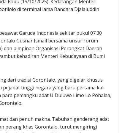
ada Rabu (15/10/2025). Kedatangan Menteri
otilolo di terminal lama Bandara Djalaluddin
sawat Garuda Indonesia sekitar pukul 07.30
orontalo Gusnar Ismail bersama unsur Forum
a) dan pimpinan Organisasi Perangkat Daerah
nyambut kehadiran Menteri Kebudayaan di Bumi
g dari tradisi Gorontalo, yang digelar khusus
pejabat tinggi negara yang baru pertama kali
leh para pemangku adat U Duluwo Limo Lo Pohalaa,
Gorontalo.
mat dan penuh makna. Tabuhan genderang adat
an perang khas Gorontalo, turut mengiringi