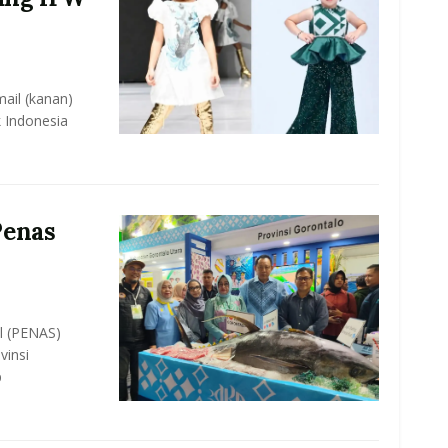
mail (kanan)
 Indonesia
Penas
i
l (PENAS)
vinsi
p