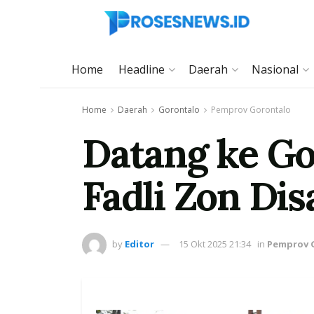
Home
Headline
Daerah
Nasional
Home
Daerah
Gorontalo
Pemprov Gorontalo
Datang ke Go
Fadli Zon Di
by
Editor
15 Okt 2025 21:34
in
Pemprov 