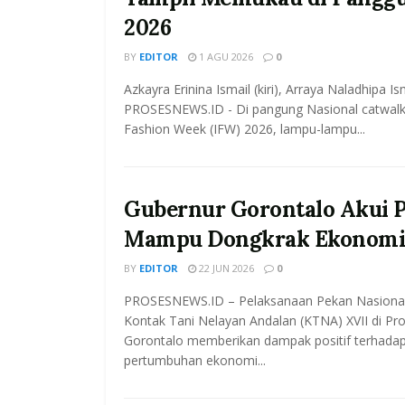
2026
BY
EDITOR
1 AGU 2026
0
Azkayra Erinina Ismail (kiri), Arraya Naladhipa Is
PROSESNEWS.ID - Di pangung Nasional catwalk
Fashion Week (IFW) 2026, lampu-lampu...
Gubernur Gorontalo Akui 
Mampu Dongkrak Ekonom
BY
EDITOR
22 JUN 2026
0
PROSESNEWS.ID – Pelaksanaan Pekan Nasiona
Kontak Tani Nelayan Andalan (KTNA) XVII di Pro
Gorontalo memberikan dampak positif terhada
pertumbuhan ekonomi...