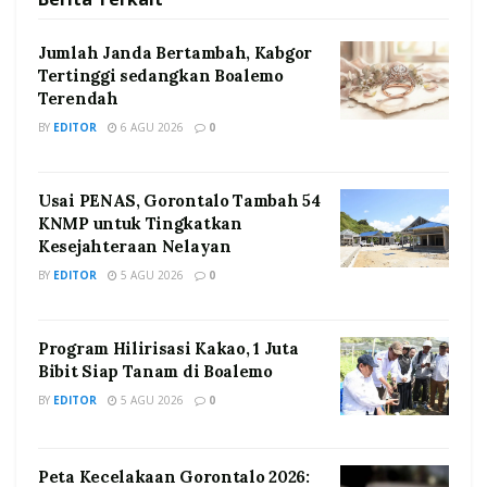
Jumlah Janda Bertambah, Kabgor
Tertinggi sedangkan Boalemo
Terendah
BY
EDITOR
6 AGU 2026
0
Usai PENAS, Gorontalo Tambah 54
KNMP untuk Tingkatkan
Kesejahteraan Nelayan
BY
EDITOR
5 AGU 2026
0
Program Hilirisasi Kakao, 1 Juta
Bibit Siap Tanam di Boalemo
BY
EDITOR
5 AGU 2026
0
Peta Kecelakaan Gorontalo 2026: