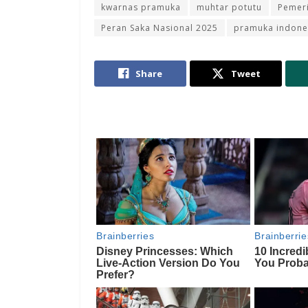
kwarnas pramuka
muhtar potutu
Pemer
Peran Saka Nasional 2025
pramuka indone
Share
Tweet