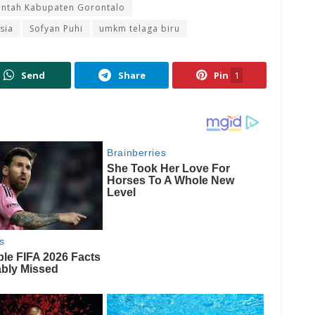
intah Kabupaten Gorontalo
sia
Sofyan Puhi
umkm telaga biru
Send
Share
Pin
1