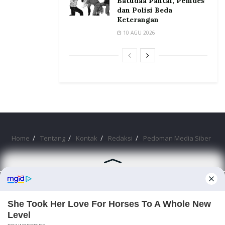
Batudaa Pantai, Pemdes
dan Polisi Beda
Keterangan
10 AGU 2026
Home
Tentang
Kontak
Redaksi
Pedoman Media Siber
©2026 Prosesnews.id. All Rights Reserved.