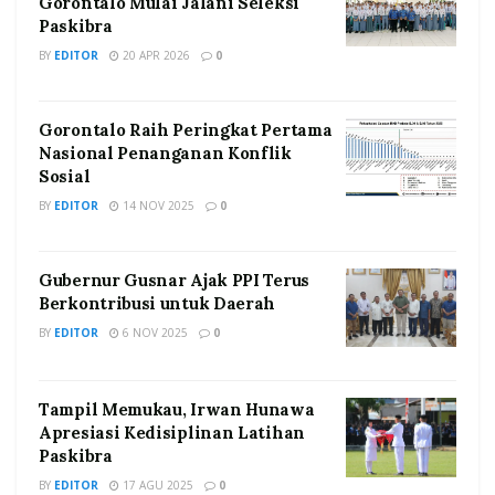
Gorontalo Mulai Jalani Seleksi
Paskibra
BY
EDITOR
20 APR 2026
0
Gorontalo Raih Peringkat Pertama
Nasional Penanganan Konflik
Sosial
BY
EDITOR
14 NOV 2025
0
Gubernur Gusnar Ajak PPI Terus
Berkontribusi untuk Daerah
BY
EDITOR
6 NOV 2025
0
Tampil Memukau, Irwan Hunawa
Apresiasi Kedisiplinan Latihan
Paskibra
BY
EDITOR
17 AGU 2025
0