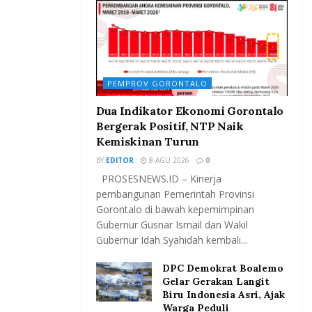
PEMPROV GORONTALO
Dua Indikator Ekonomi Gorontalo
Bergerak Positif, NTP Naik
Kemiskinan Turun
BY
EDITOR
8 AGU 2026
0
PROSESNEWS.ID – Kinerja
pembangunan Pemerintah Provinsi
Gorontalo di bawah kepemimpinan
Gubernur Gusnar Ismail dan Wakil
Gubernur Idah Syahidah kembali...
DPC Demokrat Boalemo
Gelar Gerakan Langit
Biru Indonesia Asri, Ajak
Warga Peduli