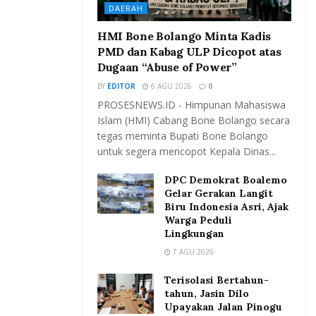
DAERAH
HMI Bone Bolango Minta Kadis
PMD dan Kabag ULP Dicopot atas
Dugaan “Abuse of Power”
BY
EDITOR
6 AGU 2026
0
PROSESNEWS.ID - Himpunan Mahasiswa
Islam (HMI) Cabang Bone Bolango secara
tegas meminta Bupati Bone Bolango
untuk segera mencopot Kepala Dinas...
DPC Demokrat Boalemo
Gelar Gerakan Langit
Biru Indonesia Asri, Ajak
Warga Peduli
Lingkungan
7 AGU 2026
Terisolasi Bertahun-
tahun, Jasin Dilo
Upayakan Jalan Pinogu