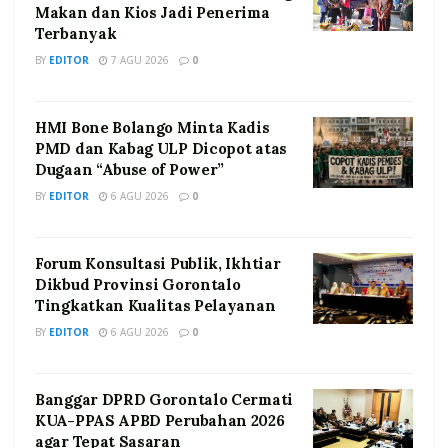
Makan dan Kios Jadi Penerima
Terbanyak
BY
EDITOR
7 AGU 2026
0
HMI Bone Bolango Minta Kadis
PMD dan Kabag ULP Dicopot atas
Dugaan “Abuse of Power”
BY
EDITOR
6 AGU 2026
0
Forum Konsultasi Publik, Ikhtiar
Dikbud Provinsi Gorontalo
Tingkatkan Kualitas Pelayanan
BY
EDITOR
6 AGU 2026
0
Banggar DPRD Gorontalo Cermati
KUA-PPAS APBD Perubahan 2026
agar Tepat Sasaran