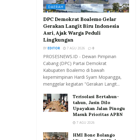
DAERAH
DPC Demokrat Boalemo Gelar
Gerakan Langit Biru Indonesia
Asri, Ajak Warga Peduli
Lingkungan
BY
EDITOR
7 AGU 2026
0
PROSESNEWS.ID - Dewan Pimpinan
Cabang (DPC) Partai Demokrat
Kabupaten Boalemo di bawah
kepemimpinan Hardi Syam Mopangga,
menggelar kegiatan "Gerakan Langit...
Terisolasi Bertahun-
tahun, Jasin Dilo
Upayakan Jalan Pinogu
Masuk Prioritas APBN
7 AGU 2026
HMI Bone Bolango