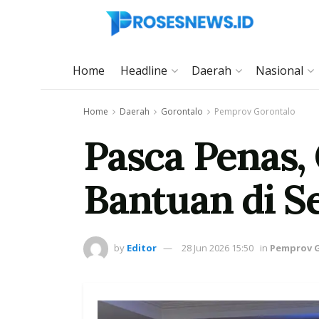
Home
Headline
Daerah
Nasional
Home
Daerah
Gorontalo
Pemprov Gorontalo
Pasca Penas
Bantuan di S
by
Editor
28 Jun 2026 15:50
in
Pemprov 