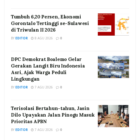
Tumbuh 6,20 Persen, Ekonomi
Gorontalo Tertinggi se-Sulawesi
di Triwulan II 2026
BY
EDITOR
8 AGU 2026
0
DPC Demokrat Boalemo Gelar
Gerakan Langit Biru Indonesia
Asri, Ajak Warga Peduli
Lingkungan
BY
EDITOR
7 AGU 2026
0
Terisolasi Bertahun-tahun, Jasin
Dilo Upayakan Jalan Pinogu Masuk
Prioritas APBN
BY
EDITOR
7 AGU 2026
0