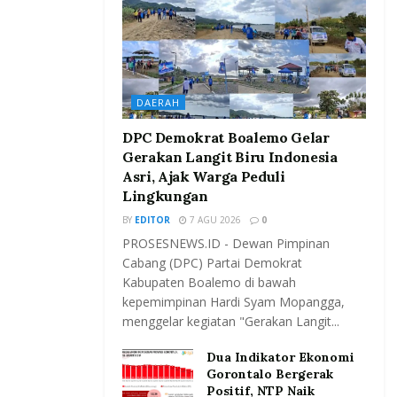
DAERAH
DPC Demokrat Boalemo Gelar
Gerakan Langit Biru Indonesia
Asri, Ajak Warga Peduli
Lingkungan
BY
EDITOR
7 AGU 2026
0
PROSESNEWS.ID - Dewan Pimpinan
Cabang (DPC) Partai Demokrat
Kabupaten Boalemo di bawah
kepemimpinan Hardi Syam Mopangga,
menggelar kegiatan "Gerakan Langit...
Dua Indikator Ekonomi
Gorontalo Bergerak
Positif, NTP Naik