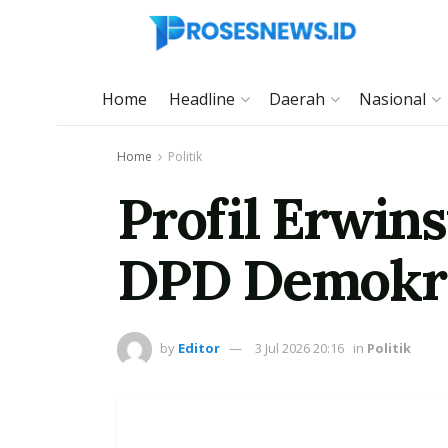
Home
Headline
Daerah
Nasional
Home
Politik
Profil Erwin
DPD Demokra
by
Editor
3 Jul 2026 20:16
in
Politik