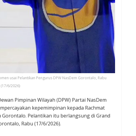
momen usai Pelantikan Pengurus DPW NasDem Gorontalo, Rabu
(17/6/2026)
Dewan Pimpinan Wilayah (DPW) Partai NasDem
mempercayakan kepemimpinan kepada Rachmat
Gorontalo. Pelantikan itu berlangsung di Grand
rontalo, Rabu (17/6/2026).