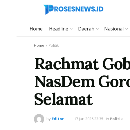
Home
Headline
Daerah
Nasional
Home
Politik
Rachmat Gobe
NasDem Goron
Selamat
by
Editor
17 Jun 2026 23:35
in
Politik