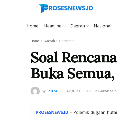
Home
Headline
Daerah
Nasional
Home
Daerah
Gorontalo
Soal Rencana
Buka Semua, 
by
Editor
4 Agu 2019 13:23
in
Gorontalo
PROSESNEWS.ID
– Polemik dugaan hutang