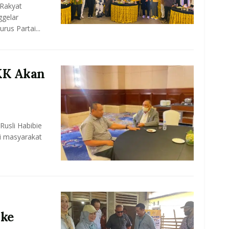
Rakyat
ggelar
us Partai...
 KK Akan
usli Habibie
i masyarakat
 ke