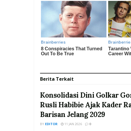
Berita
Terkait
Konsolidasi Dini Golkar Go
Rusli Habibie Ajak Kader R
Barisan Jelang 2029
BY
EDITOR
11 JAN 2026
0