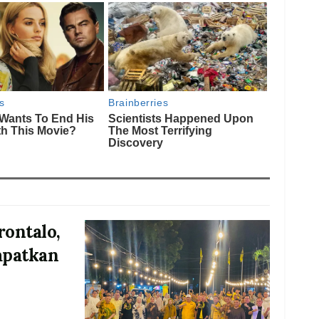
rontalo,
apatkan