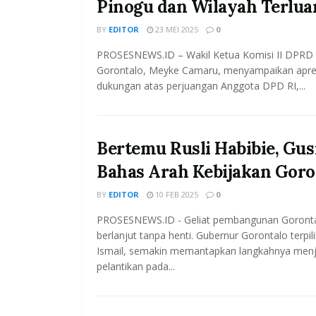
Pinogu dan Wilayah Terlua
BY
EDITOR
23 MEI 2025
0
PROSESNEWS.ID – Wakil Ketua Komisi II DPRD 
Gorontalo, Meyke Camaru, menyampaikan apres
dukungan atas perjuangan Anggota DPD RI,...
Bertemu Rusli Habibie, Gu
Bahas Arah Kebijakan Goro
BY
EDITOR
10 FEB 2025
0
PROSESNEWS.ID - Geliat pembangunan Goronta
berlanjut tanpa henti. Gubernur Gorontalo terpil
Ismail, semakin memantapkan langkahnya menj
pelantikan pada...