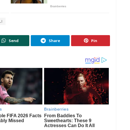
LI
Send
Share
Pin