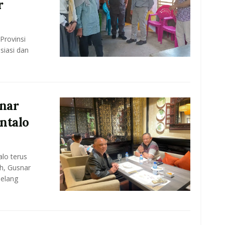
r
Provinsi
iasi dan
snar
ntalo
lo terus
ih, Gusnar
elang