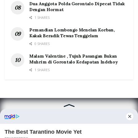
Dua Anggota Polda Gorontalo Dipecat Tidak
Dengan Hormat
1 SHARES
Pemandian Lombongo Menelan Korban,
Kakak Beradik Tewas Tenggelam
0 SHARES
Malam Valentine , Tujuh Pasangan Bukan
Muhrim di Gorontalo Kedapatan Indehoy
1 SHARES
Home
Tentang
Kontak
Redaksi
Pedoman Media Siber