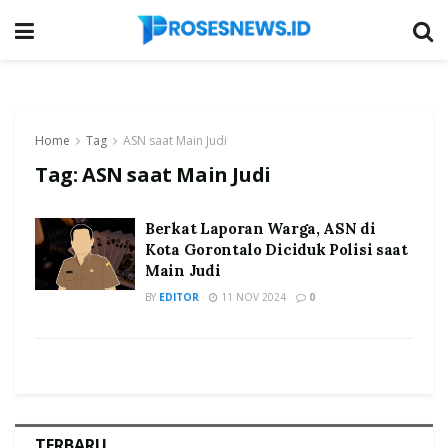
Home
Tag
ASN saat Main Judi
Tag:
ASN saat Main Judi
Berkat Laporan Warga, ASN di
Kota Gorontalo Diciduk Polisi saat
Main Judi
BY
EDITOR
11 NOV 2024
0
TERBARU