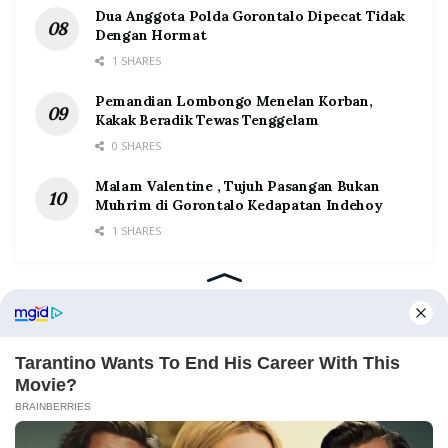
Dua Anggota Polda Gorontalo Dipecat Tidak
Dengan Hormat
1 SHARES
Pemandian Lombongo Menelan Korban,
Kakak Beradik Tewas Tenggelam
0 SHARES
Malam Valentine , Tujuh Pasangan Bukan
Muhrim di Gorontalo Kedapatan Indehoy
1 SHARES
Home
Tentang
Kontak
Redaksi
Pedoman Media Siber