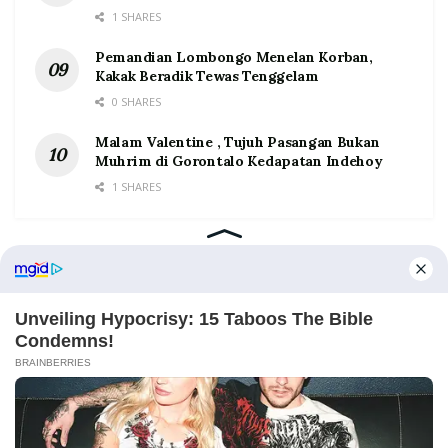
1 SHARES
Pemandian Lombongo Menelan Korban,
Kakak Beradik Tewas Tenggelam
0 SHARES
Malam Valentine , Tujuh Pasangan Bukan
Muhrim di Gorontalo Kedapatan Indehoy
1 SHARES
Home
Tentang
Kontak
Redaksi
Pedoman Media Siber
©2026 Prosesnews.id. All Rights Reserved.