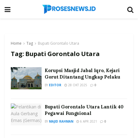
Home
Tag
Bupati Gorontalo Utara
Tag:
Bupati Gorontalo Utara
Korupsi Masjid Jabal Iqro, Kejari
Gorut Ditantang Ungkap Pelaku
BY
EDITOR
28 OKT 2025
0
Bupati Gorontalo Utara Lantik 40
Pegawai Fungsional
BY
MAJID RAHMAN
6 APR 2021
0