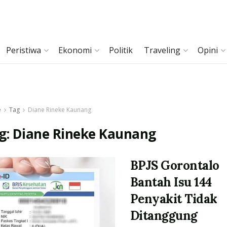
Peristiwa
Ekonomi
Politik
Traveling
Opini
e
Tag
Diane Rineke Kaunang
g:
Diane Rineke Kaunang
BPJS Gorontalo
Bantah Isu 144
Penyakit Tidak
Ditanggung