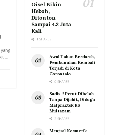
Gisel Bikin
Heboh,
Ditonton
Sampai 4.2 Juta
Kali
l
1 SHARES
 yang
 ...
Awal Tahun Berdarah,
Pembunuhan Kembali
Terjadi di Kota
Gorontalo
0 SHARES
Sadis !! Perut Dibelah
Tanpa Dijahit, Diduga
Malpraktek RS
Multazam
2 SHARES
Menjual Kosmetik