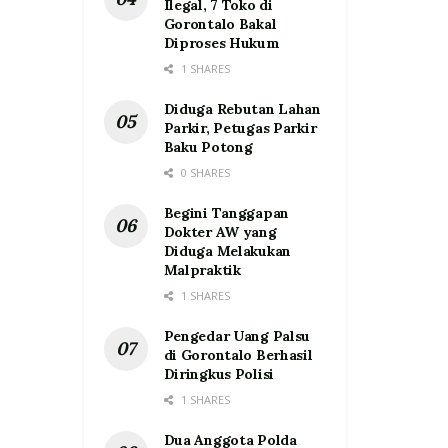
Ilegal, 7 Toko di
Gorontalo Bakal
Diproses Hukum
1 SHARES
Diduga Rebutan Lahan
Parkir, Petugas Parkir
Baku Potong
0 SHARES
Begini Tanggapan
Dokter AW yang
Diduga Melakukan
Malpraktik
1 SHARES
Pengedar Uang Palsu
di Gorontalo Berhasil
Diringkus Polisi
1 SHARES
Dua Anggota Polda