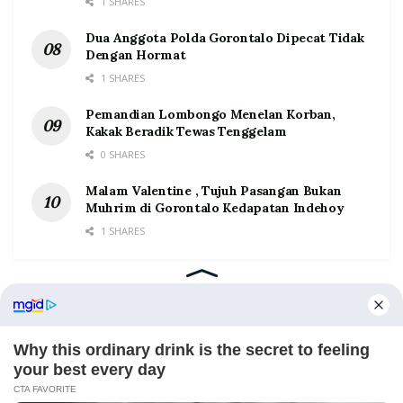
1 SHARES
Dua Anggota Polda Gorontalo Dipecat Tidak
Dengan Hormat
1 SHARES
Pemandian Lombongo Menelan Korban,
Kakak Beradik Tewas Tenggelam
0 SHARES
Malam Valentine , Tujuh Pasangan Bukan
Muhrim di Gorontalo Kedapatan Indehoy
1 SHARES
Home
Tentang
Kontak
Redaksi
Pedoman Media Siber