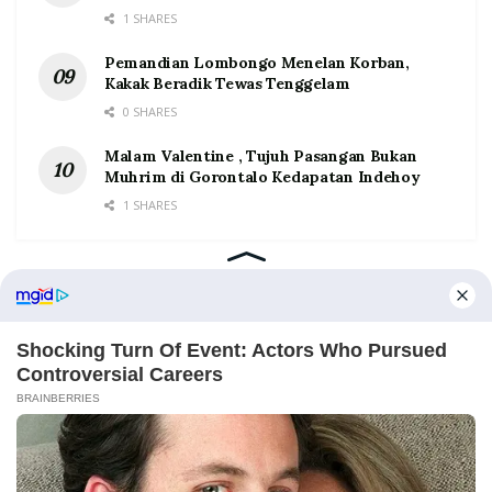
1 SHARES
Pemandian Lombongo Menelan Korban,
Kakak Beradik Tewas Tenggelam
0 SHARES
Malam Valentine , Tujuh Pasangan Bukan
Muhrim di Gorontalo Kedapatan Indehoy
1 SHARES
Home
Tentang
Kontak
Redaksi
Pedoman Media Siber
©2026 Prosesnews.id. All Rights Reserved.