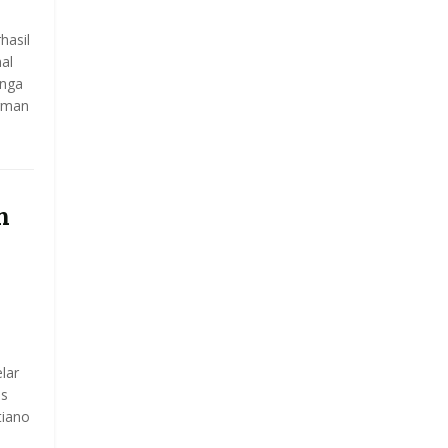
hasil
al
inga
rman
n
lar
us
tiano