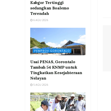
Kabgor Tertinggi
sedangkan Boalemo
Terendah
6 AGU 2026
PEMPROV GORONTALO
Usai PENAS, Gorontalo
Tambah 54 KNMP untuk
Tingkatkan Kesejahteraan
Nelayan
5 AGU 2026