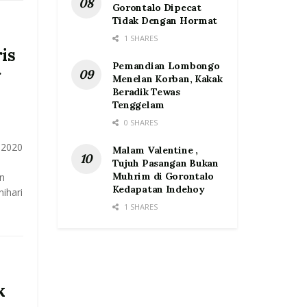
Gorontalo Dipecat
Tidak Dengan Hormat
1 SHARES
is
Pemandian Lombongo
g
Menelan Korban, Kakak
Beradik Tewas
Tenggelam
0 SHARES
 2020
Malam Valentine ,
n
Tujuh Pasangan Bukan
Muhrim di Gorontalo
on
Kedapatan Indehoy
ihari
1 SHARES
k