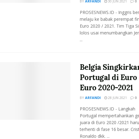
BY
ARFANDI
30 JUN 2021
0
PROSESNEWS.ID - Inggris ber
melaju ke babak perempat fin
Euro 2020 / 2021. Tim Tiga S
lolos usai menumbangkan Je
...
Belgia Singkirka
Portugal di Euro
Euro 2020-2021
BY
ARFANDI
28 JUN 2021
0
PROSESNEWS.ID - Langkah
Portugal mempertahankan ge
juara di Euro 2020 /2021 har
terhenti di fase 16 besar. Cris
Ronaldo dkk. ...