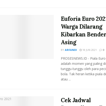
Euforia Euro 202
Warga Dilarang
Kibarkan Bende
Asing
BY
ARFANDI
18 JUN 2021
0
PROSESNEWS.ID - Piala Euro
adalah momen yang paling di
tunggu-tunggu oleh para peci
bola. Tak heran ketika piala d
atau ...
Cek Jadwal