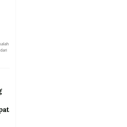
kalah
dari
g
pat