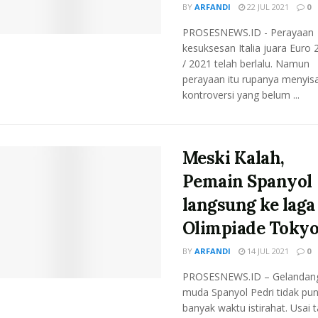
BY
ARFANDI
22 JUL 2021
0
PROSESNEWS.ID - Perayaan
kesuksesan Italia juara Euro 
/ 2021 telah berlalu. Namun
perayaan itu rupanya menyis
kontroversi yang belum ...
Meski Kalah,
Pemain Spanyol
langsung ke laga
Olimpiade Toky
BY
ARFANDI
14 JUL 2021
0
PROSESNEWS.ID – Gelandan
muda Spanyol Pedri tidak pu
banyak waktu istirahat. Usai 