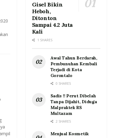
Gisel Bikin
Heboh,
Ditonton
2020
Sampai 4.2 Juta
Kali
akan
1 SHARES
Awal Tahun Berdarah,
Pembunuhan Kembali
Terjadi di Kota
Gorontalo
0 SHARES
Sadis !! Perut Dibelah
o
Tanpa Dijahit, Diduga
Malpraktek RS
Multazam
g
2 SHARES
nya
tampil
Menjual Kosmetik