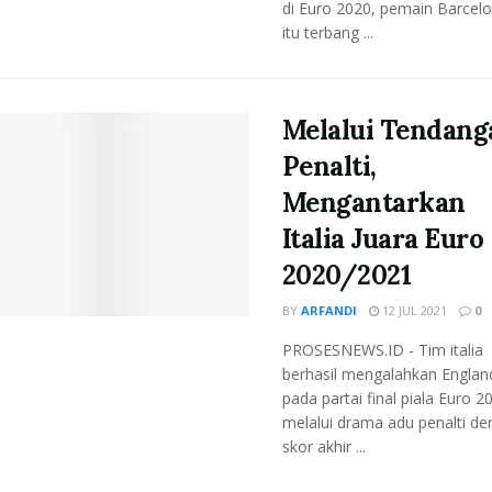
di Euro 2020, pemain Barcel
itu terbang ...
Melalui Tendang
Penalti,
Mengantarkan
Italia Juara Euro
2020/2021
BY
ARFANDI
12 JUL 2021
0
PROSESNEWS.ID - Tim italia
berhasil mengalahkan Englan
pada partai final piala Euro 2
melalui drama adu penalti d
skor akhir ...