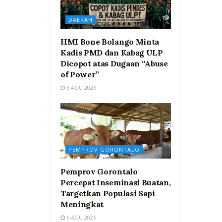
DAERAH
HMI Bone Bolango Minta
Kadis PMD dan Kabag ULP
Dicopot atas Dugaan “Abuse
of Power”
6 AGU 2026
PEMPROV GORONTALO
Pemprov Gorontalo
Percepat Inseminasi Buatan,
Targetkan Populasi Sapi
Meningkat
6 AGU 2026