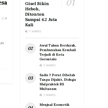
esa
Gisel Bikin
Heboh,
Ditonton
0
Sampai 4.2 Juta
Kali
1 SHARES
kas
Awal Tahun Berdarah,
Pembunuhan Kembali
Terjadi di Kota
Gorontalo
0 SHARES
Sadis !! Perut Dibelah
Tanpa Dijahit, Diduga
Malpraktek RS
Multazam
2 SHARES
Menjual Kosmetik