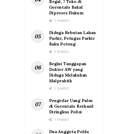
Ilegal, 7 Toko di
Gorontalo Bakal
Diproses Hukum
1 SHARES
Diduga Rebutan Lahan
Parkir, Petugas Parkir
Baku Potong
0 SHARES
Begini Tanggapan
Dokter AW yang
Diduga Melakukan
Malpraktik
1 SHARES
Pengedar Uang Palsu
di Gorontalo Berhasil
Diringkus Polisi
1 SHARES
Dua Anggota Polda