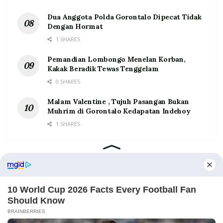
Dua Anggota Polda Gorontalo Dipecat Tidak
Dengan Hormat
1 SHARES
Pemandian Lombongo Menelan Korban,
Kakak Beradik Tewas Tenggelam
0 SHARES
Malam Valentine , Tujuh Pasangan Bukan
Muhrim di Gorontalo Kedapatan Indehoy
1 SHARES
Home
Tentang
Kontak
Redaksi
Pedoman Media Siber