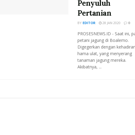
Penyuluh
Pertanian
BY
EDITOR
28 JAN 2020
0
PROSESNEWS.ID - Saat ini, p
petani jagung di Boalemo.
Digegerkan dengan kehadira
hama ulat, yang menyerang
tanaman jagung mereka.
Akibatnya, ...