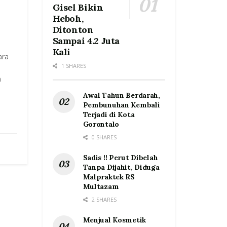
Gisel Bikin
Heboh,
Ditonton
Sampai 4.2 Juta
Kali
ara
1 SHARES
n
Awal Tahun Berdarah,
Pembunuhan Kembali
Terjadi di Kota
Gorontalo
0 SHARES
Sadis !! Perut Dibelah
Tanpa Dijahit, Diduga
Malpraktek RS
Multazam
2 SHARES
Menjual Kosmetik