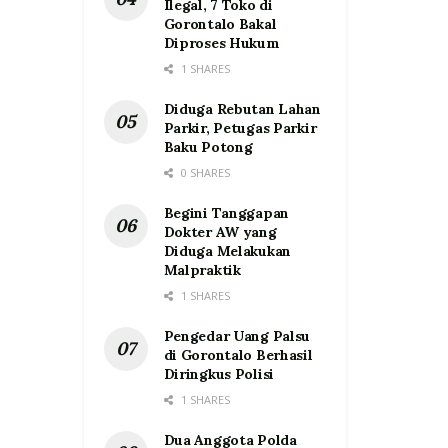
Ilegal, 7 Toko di
Gorontalo Bakal
Diproses Hukum
1 SHARES
Diduga Rebutan Lahan
Parkir, Petugas Parkir
Baku Potong
0 SHARES
Begini Tanggapan
Dokter AW yang
Diduga Melakukan
Malpraktik
1 SHARES
Pengedar Uang Palsu
di Gorontalo Berhasil
Diringkus Polisi
1 SHARES
Dua Anggota Polda