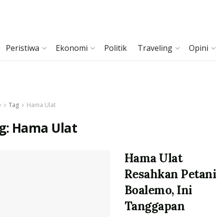
Peristiwa
Ekonomi
Politik
Traveling
Opini
e
Tag
Hama Ulat
g:
Hama Ulat
Hama Ulat
Resahkan Petani
Boalemo, Ini
Tanggapan