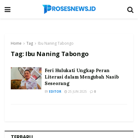
Home
Tag
Ibu Naning Tabongo
Tag:
Ibu Naning Tabongo
Feri Hulukati Ungkap Peran
Literasi dalam Mengubah Nasib
Seseorang
BY
EDITOR
25 JUN 2025
0
TERBARU