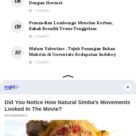
Dengan Hormat
1 SHARES
Pemandian Lombongo Menelan Korban,
Kakak Beradik Tewas Tenggelam
0 SHARES
Malam Valentine , Tujuh Pasangan Bukan
Muhrim di Gorontalo Kedapatan Indehoy
1 SHARES
Home
Tentang
Kontak
Redaksi
Pedoman Media Siber