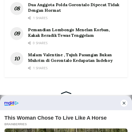
Dua Anggota Polda Gorontalo Dipecat Tidak
Dengan Hormat
1 SHARES
Pemandian Lombongo Menelan Korban,
Kakak Beradik Tewas Tenggelam
0 SHARES
Malam Valentine , Tujuh Pasangan Bukan
Muhrim di Gorontalo Kedapatan Indehoy
1 SHARES
Home
Tentang
Kontak
Redaksi
Pedoman Media Siber