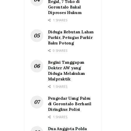
Ilegal, 7 Toko di
Gorontalo Bakal
Diproses Hukum
1 SHARES
Diduga Rebutan Lahan
Parkir, Petugas Parkir
Baku Potong
0 SHARES
Begini Tanggapan
Dokter AW yang
Diduga Melakukan
Malpraktik
1 SHARES
Pengedar Uang Palsu
di Gorontalo Berhasil
Diringkus Polisi
1 SHARES
Dua Anggota Polda