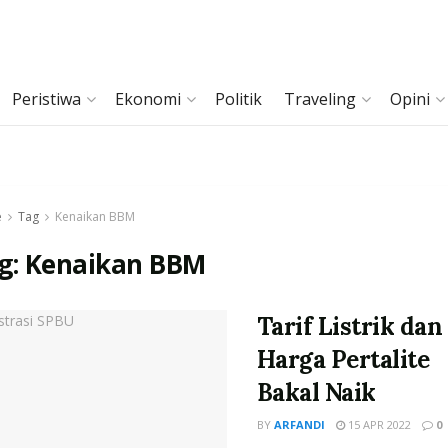
Peristiwa
Ekonomi
Politik
Traveling
Opini
e
Tag
Kenaikan BBM
g:
Kenaikan BBM
Tarif Listrik dan
Harga Pertalite
Bakal Naik
BY
ARFANDI
15 APR 2022
0