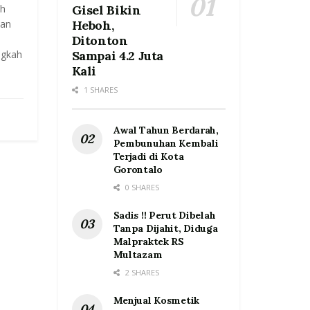
h
Gisel Bikin
kan
Heboh,
Ditonton
ngkah
Sampai 4.2 Juta
Kali
1 SHARES
Awal Tahun Berdarah,
Pembunuhan Kembali
Terjadi di Kota
Gorontalo
0 SHARES
Sadis !! Perut Dibelah
Tanpa Dijahit, Diduga
Malpraktek RS
Multazam
2 SHARES
Menjual Kosmetik