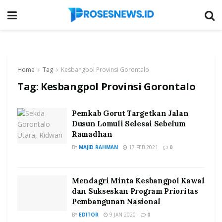
Home
Tag
Kesbangpol Provinsi Gorontalo
Tag:
Kesbangpol Provinsi Gorontalo
Pemkab Gorut Targetkan Jalan
Dusun Lomuli Selesai Sebelum
Ramadhan
BY
MAJID RAHMAN
17 FEB 2021
0
Mendagri Minta Kesbangpol Kawal
dan Sukseskan Program Prioritas
Pembangunan Nasional
BY
EDITOR
9 JAN 2020
0