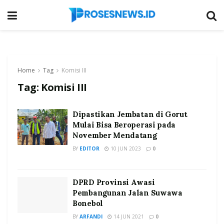
Home
Tag
Komisi III
Tag:
Komisi III
Dipastikan Jembatan di Gorut
Mulai Bisa Beroperasi pada
November Mendatang
BY
EDITOR
10 JUN 2023
0
DPRD Provinsi Awasi
Pembangunan Jalan Suwawa
Bonebol
BY
ARFANDI
14 JUN 2021
0