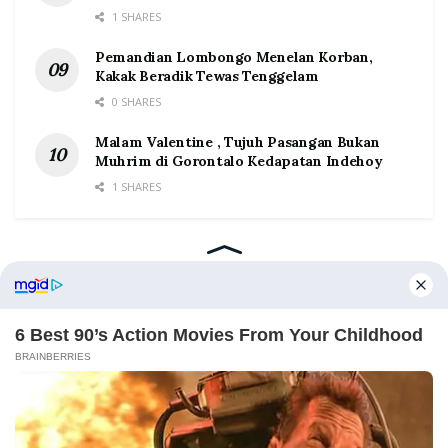
1 SHARES
Pemandian Lombongo Menelan Korban,
Kakak Beradik Tewas Tenggelam
0 SHARES
Malam Valentine , Tujuh Pasangan Bukan
Muhrim di Gorontalo Kedapatan Indehoy
1 SHARES
Home
Tentang
Kontak
Redaksi
Pedoman Media Siber
©2026 Prosesnews.id. All Rights Reserved.