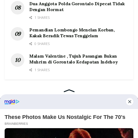
Dua Anggota Polda Gorontalo Dipecat Tidak
Dengan Hormat
1 SHARES
Pemandian Lombongo Menelan Korban,
Kakak Beradik Tewas Tenggelam
0 SHARES
Malam Valentine , Tujuh Pasangan Bukan
Muhrim di Gorontalo Kedapatan Indehoy
1 SHARES
Home
Tentang
Kontak
Redaksi
Pedoman Media Siber