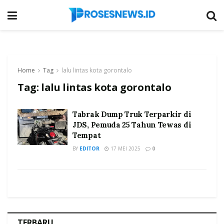
Home
Tag
lalu lintas kota gorontalo
Tag:
lalu lintas kota gorontalo
Tabrak Dump Truk Terparkir di
JDS, Pemuda 25 Tahun Tewas di
Tempat
BY
EDITOR
17 MEI 2025
0
TERBARU