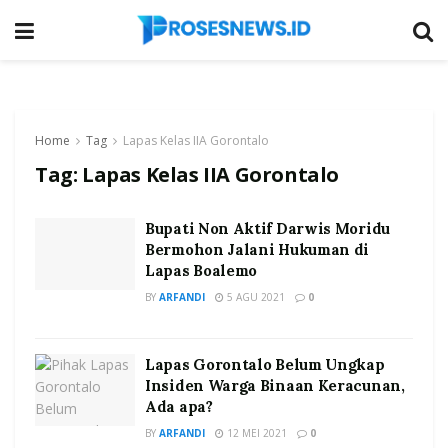
Home
Tag
Lapas Kelas IIA Gorontalo
Tag:
Lapas Kelas IIA Gorontalo
Bupati Non Aktif Darwis Moridu
Bermohon Jalani Hukuman di
Lapas Boalemo
BY
ARFANDI
5 AGU 2021
0
Lapas Gorontalo Belum Ungkap
Insiden Warga Binaan Keracunan,
Ada apa?
BY
ARFANDI
12 MEI 2021
0