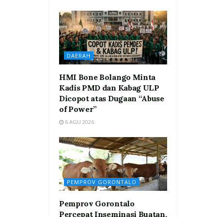
DAERAH
HMI Bone Bolango Minta
Kadis PMD dan Kabag ULP
Dicopot atas Dugaan “Abuse
of Power”
6 AGU 2026
PEMPROV GORONTALO
Pemprov Gorontalo
Percepat Inseminasi Buatan,