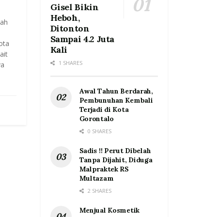
Gisel Bikin
Heboh,
ah
Ditonton
Sampai 4.2 Juta
ota
Kali
ait
1 SHARES
ya
Awal Tahun Berdarah,
Pembunuhan Kembali
Terjadi di Kota
Gorontalo
0 SHARES
Sadis !! Perut Dibelah
Tanpa Dijahit, Diduga
Malpraktek RS
Multazam
2 SHARES
Menjual Kosmetik