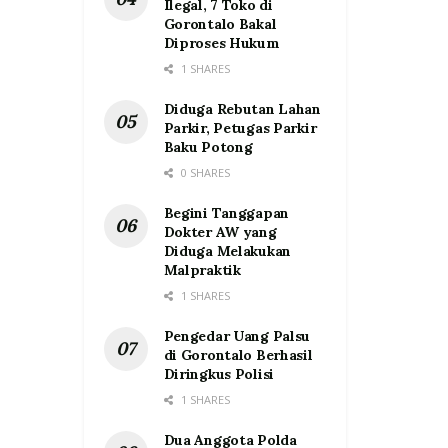
Ilegal, 7 Toko di
Gorontalo Bakal
Diproses Hukum
1 SHARES
Diduga Rebutan Lahan
Parkir, Petugas Parkir
Baku Potong
0 SHARES
Begini Tanggapan
Dokter AW yang
Diduga Melakukan
Malpraktik
1 SHARES
Pengedar Uang Palsu
di Gorontalo Berhasil
Diringkus Polisi
1 SHARES
Dua Anggota Polda