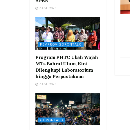
APBN
7 AGU 2026
PEMPROV GORONTALO
Program PHTC Ubah Wajah
MTs Bahrul Ulum, Kini
Dilengkapi Laboratorium
hingga Perpustakaan
7 AGU 2026
GORONTALO