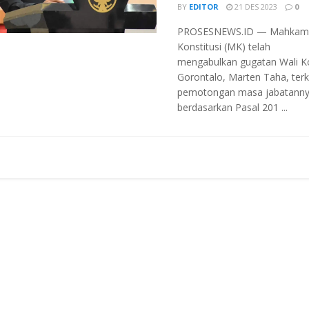
BY
EDITOR
21 DES 2023
0
PROSESNEWS.ID — Mahkam
Konstitusi (MK) telah
mengabulkan gugatan Wali K
Gorontalo, Marten Taha, terk
pemotongan masa jabatann
berdasarkan Pasal 201 ...