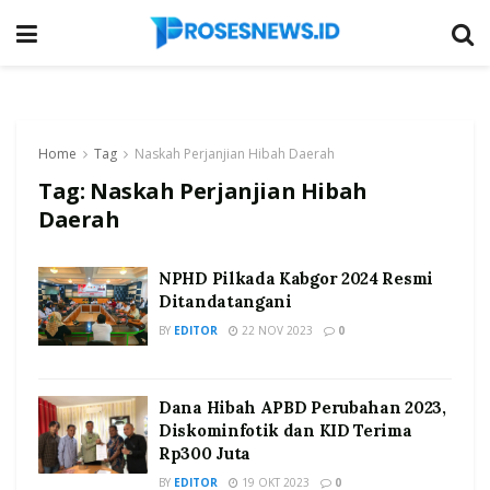
Home
Tag
Naskah Perjanjian Hibah Daerah
Tag:
Naskah Perjanjian Hibah
Daerah
NPHD Pilkada Kabgor 2024 Resmi
Ditandatangani
BY
EDITOR
22 NOV 2023
0
Dana Hibah APBD Perubahan 2023,
Diskominfotik dan KID Terima
Rp300 Juta
BY
EDITOR
19 OKT 2023
0