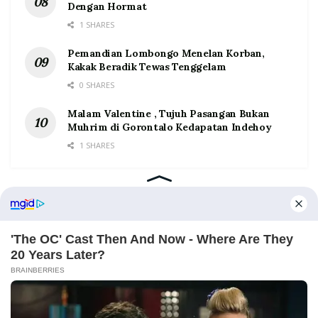
Dengan Hormat
1 SHARES
Pemandian Lombongo Menelan Korban,
Kakak Beradik Tewas Tenggelam
0 SHARES
Malam Valentine , Tujuh Pasangan Bukan
Muhrim di Gorontalo Kedapatan Indehoy
1 SHARES
Home
Tentang
Kontak
Redaksi
Pedoman Media Siber